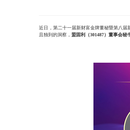
近日
，第二十一届新财富金牌董秘
暨
第八届
且独到的洞察，
盟固利
（
301487
）
董事会秘