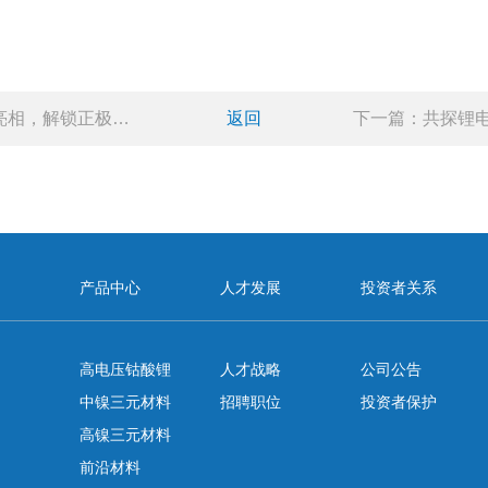
锁正极材料性能天花板
返回
下一篇：
共探锂电 共
心
产品中心
人才发展
投资者关系
动
高电压钴酸锂
人才战略
公司公告
设
中镍三元材料
招聘职位
投资者保护
障
高镍三元材料
前沿材料