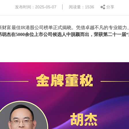
发布时间：2025-05-07
阅读量：1536
分享
新财富最佳
IR港股公司榜单正式揭晓。凭借卓越不凡的专业能力
书胡杰在
5000
余
位上市公司候选人中
脱颖而出
，
荣获
第二十一届