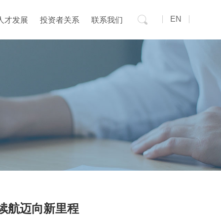
EN
人才发展
投资者关系
联系我们
续航迈向新里程