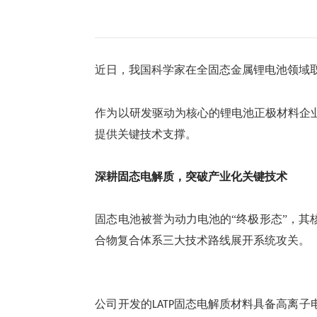
近日，我国科学家在全固态金属锂电池领
域
作为以研发驱动为核心的锂电池正极材料企
提供关键技术支撑。
深耕固态电解质，突破产业化关键技术
固态电池被誉为动力电池的
“终极形态”，
合物复合体系
三
大技术路线展开系统攻关。
公司开发的
固态电解质材料具备高离子
LATP