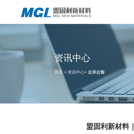
资讯中心
首页
>
资讯中心
>
公示公告
盟固利新材料