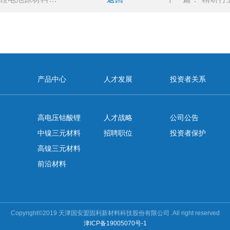
心
产品中心
人才发展
投资者关系
动
高电压钴酸锂
人才战略
公司公告
设
中镍三元材料
招聘职位
投资者保护
障
高镍三元材料
前沿材料
Copyright©2019 天津国安盟固利新材料科技股份有限公司 .All right reserved
津ICP备19005070号-1